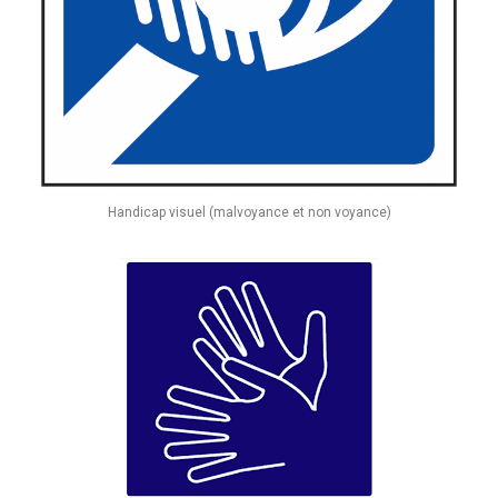
Handicap visuel (malvoyance et non voyance)