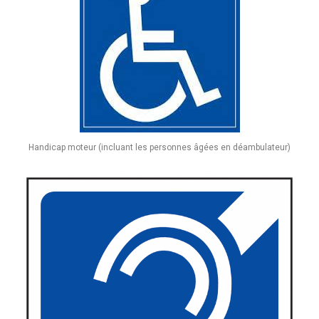
Handicap moteur (incluant les personnes âgées en déambulateur)